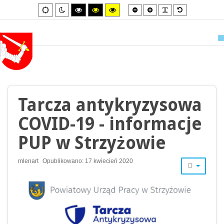
Smaller
Larger
PLG_SYSTEM_
Default
Default
Night
High
High
High
font
font
font
mode
mode
contrast
contrast
contrast
black/white
black/yellow
yellow/black
mode.
mode.
mode.
Tarcza antykryzysowa
COVID-19 - informacje
PUP w Strzyżowie
mlenart
Opublikowano: 17 kwiecień 2020