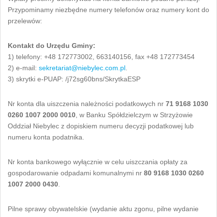
Przypominamy niezbędne numery telefonów oraz numery kont do
przelewów:
Kontakt do Urzędu Gminy:
1) telefony: +48 172773002, 663140156, fax +48 172773454
2) e-mail:
sekretariat@niebylec.com.pl
.
3) skrytki e-PUAP: /j72sg60bns/SkrytkaESP
Nr konta dla uiszczenia należności podatkowych nr
71 9168 1030
0260 1007 2000 0010
, w Banku Spółdzielczym w Strzyżowie
Oddział Niebylec z dopiskiem numeru decyzji podatkowej lub
numeru konta podatnika.
Nr konta bankowego wyłącznie w celu uiszczania opłaty za
gospodarowanie odpadami komunalnymi nr
80 9168 1030 0260
1007 2000 0430
.
Pilne sprawy obywatelskie (wydanie aktu zgonu, pilne wydanie