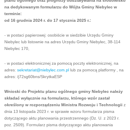
planu ogólnego oraz prognozy oddziaływania na środowisko
na dedykowanym formularzu do Wójta Gminy Niebylec w
terminie:
od 16 grudnia 2024 r. do 17 stycznia 2025 r.:
- w postaci papierowej: osobiście w siedzibie Urzędu Gminy
Niebylec lub listownie na adres Urzędu Gminy Niebylec, 38-114
Niebylec 170,
- w postaci elektronicznej za pomocą poczty elektronicznej, na
adres:
sekretariat@niebylec.com.pl
lub za pomocą platformy , na
adres: /j72sg60bns/SkrytkaESP
Wnioski do Projektu planu ogólnego gminy Niebylec należy
składać wyłącznie na formularzu, którego wzór zastał
określony w rozporządzeniu Ministra Rozwoju i Technologii
z
dnia 13 listopada 2023 r. w sprawie wzoru formularza pisma
dotyczącego aktu planowania przestrzennego (Dz. U. z 2023 r.
poz. 2509). Formularz pisma dotyczącego aktu planowania