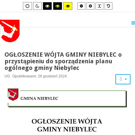
Smaller
Larger
PLG_SYSTEM_
Default
Default
Night
High
High
High
font
font
font
mode
mode
contrast
contrast
contrast
black/white
black/yellow
yellow/black
mode.
mode.
mode.
OGŁOSZENIE WÓJTA GMINY NIEBYLEC o
przystąpieniu do sporządzenia planu
ogólnego gminy Niebylec
UG
Opublikowano: 26 grudzień 2024