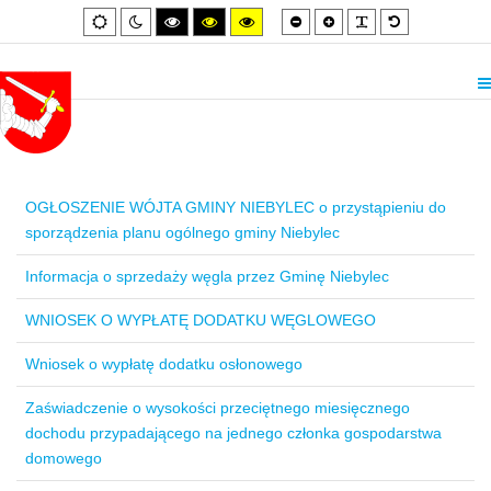
Smaller
Larger
PLG_SYSTEM_
Default
Default
Night
High
High
High
font
font
font
mode
mode
contrast
contrast
contrast
black/white
black/yellow
yellow/black
mode.
mode.
mode.
OGŁOSZENIE WÓJTA GMINY NIEBYLEC o przystąpieniu do
sporządzenia planu ogólnego gminy Niebylec
Informacja o sprzedaży węgla przez Gminę Niebylec
WNIOSEK O WYPŁATĘ DODATKU WĘGLOWEGO
Wniosek o wypłatę dodatku osłonowego
Zaświadczenie o wysokości przeciętnego miesięcznego
dochodu przypadającego na jednego członka gospodarstwa
domowego