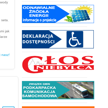
zawody
 seta.
ami jak
darze
t nasz!