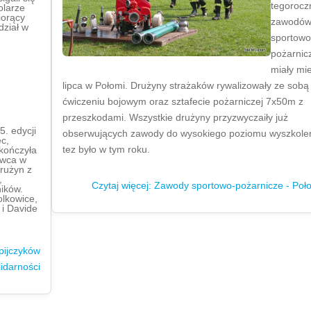
tegorocz
olarze
iorący
zawodó
dział w
sportowo
pożarnicz
miały mi
lipca w Połomi. Drużyny strażaków rywalizowały ze sobą
ćwiczeniu bojowym oraz sztafecie pożarniczej 7x50m z
przeszkodami. Wszystkie drużyny przyzwyczaiły już
5. edycji
obserwujących zawody do wysokiego poziomu wyszkolen
c,
tez było w tym roku.
kończyła
rwca w
drużyn z
,
Czytaj więcej: Zawody sportowo-pożarnicze - Poł
ików.
lkowice,
i Davide
pijczyków
lidarności