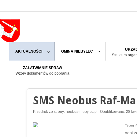
URZĄD
AKTUALNOŚCI
GMINA NIEBYLEC
Struktura orga
ZAŁATWIANIE SPRAW
Wzory dokumentów do pobrania
SMS Neobus Raf-Mar 
Przedruk ze strony: neobus-niebylec.pl
Opublikowano: 28 kwi
Trwa ś
nasi z