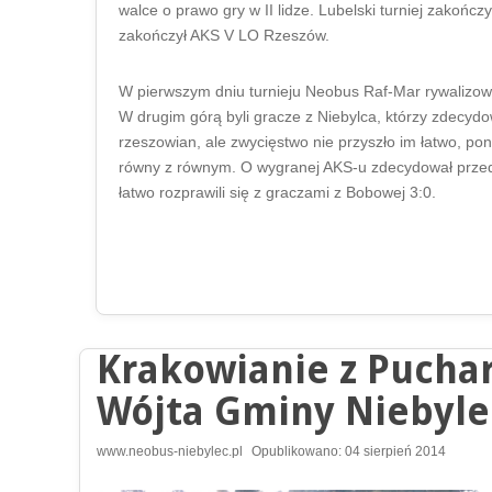
walce o prawo gry w II lidze. Lubelski turniej zakoń
zakończył AKS V LO Rzeszów.
W pierwszym dniu turnieju Neobus Raf-Mar rywalizo
W drugim górą byli gracze z Niebylca, którzy zdecyd
rzeszowian, ale zwycięstwo nie przyszło im łatwo, pon
równy z równym. O wygranej AKS-u zdecydował przed
łatwo rozprawili się z graczami z Bobowej 3:0.
Krakowianie z Puch
Wójta Gminy Niebyle
www.neobus-niebylec.pl
Opublikowano: 04 sierpień 2014