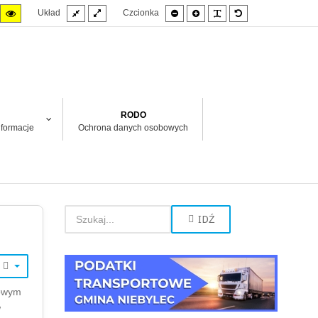
Fixed
Wide
Smaller
Larger
PLG_SYSTEM_JMF
Default
igh
High
Układ
Czcionka
layout
layout
font
font
font
t
ntrast
contrast
hite
ack/yellow
yellow/black
ode.
mode.
RODO
nformacje
Ochrona danych osobowych
IDŹ
!
łowym
w