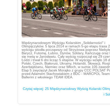
k
b
u
Międzynarodowym Wyścigu Kolarskim „Solidarności" i
Olimpijczyków. 5 lipca 2014 w ramach 5-go etapu trasa 2
wyścigu wiodła począwszy od Strzyżowa poprzez Niebyle
Barycz, Futomę, Łubno, Dynów, Szklary, Kańczugę oraz 
się metą w Jarosławiu. Cały wyścig rozpoczął się 29 cze
Łodzi i trwał 6 dni licząc 5 etapów. W wyścigu wzięło 18 
Polski, Czech, Białorusi, Ukrainy, Holandii, Słowacji, Rosji
Azerbejdżanu, Niemiec oraz Włoch, w sumie 105 zawodn
Etap 5 zwycięzył Jacek Morajko z grupy CCC POLSAT Po
przed Adamem Stachowiakiem z BDC - MARCPOL Team 
Ballerini z włoskiego TEAM IDEA.
Czytaj więcej: 25 Międzynarodowy Wyścig Kolarski Olim
i So