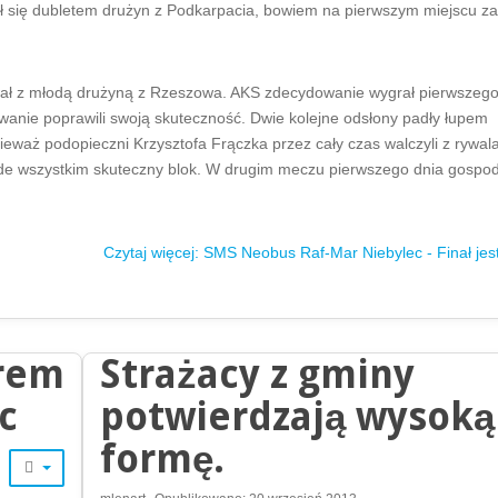
czył się dubletem drużyn z Podkarpacia, bowiem na pierwszym miejscu 
wał z młodą drużyną z Rzeszowa. AKS zdecydowanie wygrał pierwszego
owanie poprawili swoją skuteczność. Dwie kolejne odsłony padły łupem
ieważ podopieczni Krzysztofa Frączka przez cały czas walczyli z rywal
e wszystkim skuteczny blok. W drugim meczu pierwszego dnia gospo
Czytaj więcej: SMS Neobus Raf-Mar Niebylec - Finał jes
arem
Strażacy z gminy
c
potwierdzają wysoką
formę.