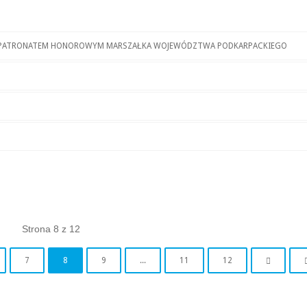
POD PATRONATEM HONOROWYM MARSZAŁKA WOJEWÓDZTWA PODKARPACKIEGO
Strona 8 z 12
7
8
9
...
11
12