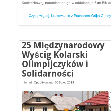
Konieczkowej, natomiast druga w oddalonej o 3km Blizia
Czytaj więcej: Krakowianie z Pucharem Wójta Gminy
25 Międzynarodowy
Wyścig Kolarski
Olimpijczyków i
Solidarności
mlenart
Opublikowano: 05 lipiec 2014
P
d
d
g
N
ś