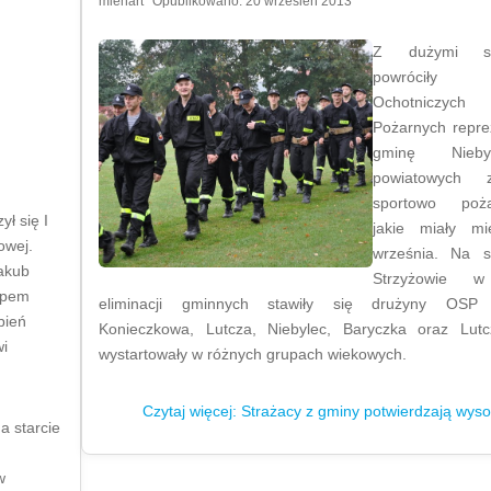
mlenart
Opublikowano: 20 wrzesień 2013
Z dużymi su
powróciły 
Ochotniczych
Pożarnych repre
gminę Nieb
powiatowych 
sportowo pożar
ł się I
jakie miały mi
owej.
września. Na s
Jakub
Strzyżowie w
ępem
eliminacji gminnych stawiły się drużyny OSP 
pień
Konieczkowa, Lutcza, Niebylec, Baryczka oraz Lutc
wi
wystartowały w różnych grupach wiekowych.
Czytaj więcej: Strażacy z gminy potwierdzają wys
a starcie
w