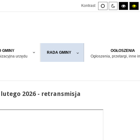
Default
Night
High
H
Kontrast
mode
mode
contras
co
black/w
bl
mode.
m
 GMINY
OGŁOSZENIA
RADA GMINY
nizacyjna urzędu
Ogłoszenia, przetargi, inne i
lutego 2026 - retransmisja