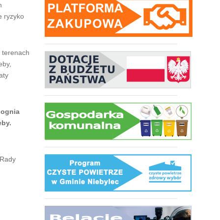
m
e ryzyko
a terenach
eby,
aty
 ognia
eby.
 Rady