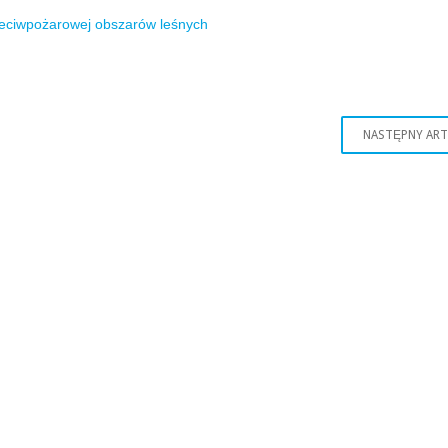
zeciwpożarowej obszarów leśnych
NASTĘPNY AR