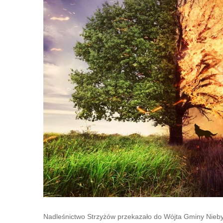
Nadleśnictwo Strzyżów przekazało do Wójta Gminy Nieby