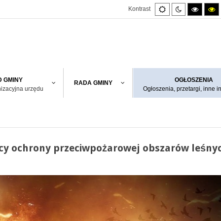
Default
Night
High
H
Kontrast
mode
mode
contras
co
black/w
bl
mode.
m
 GMINY
OGŁOSZENIA
RADA GMINY
nizacyjna urzędu
Ogłoszenia, przetargi, inne i
cy ochrony przeciwpożarowej obszarów leśny