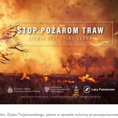
lec, Eryka Trojanowskiego, pismo w sprawie ochrony przeciwpożarowe