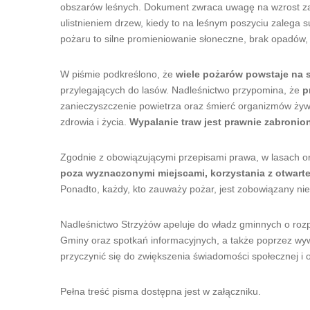
obszarów leśnych. Dokument zwraca uwagę na wzrost z
ulistnieniem drzew, kiedy to na leśnym poszyciu zalega s
pożaru to silne promieniowanie słoneczne, brak opadów,
W piśmie podkreślono, że
wiele pożarów powstaje na s
przylegających do lasów. Nadleśnictwo przypomina, że
p
zanieczyszczenie powietrza oraz śmierć organizmów żywy
zdrowia i życia.
Wypalanie traw jest prawnie zabronione
Zgodnie z obowiązującymi przepisami prawa, w lasach 
poza wyznaczonymi miejscami, korzystania z otwarteg
Ponadto, każdy, kto zauważy pożar, jest zobowiązany n
Nadleśnictwo Strzyżów apeluje do władz gminnych o roz
Gminy oraz spotkań informacyjnych, a także poprzez wy
przyczynić się do zwiększenia świadomości społecznej i
Pełna treść pisma dostępna jest w załączniku.