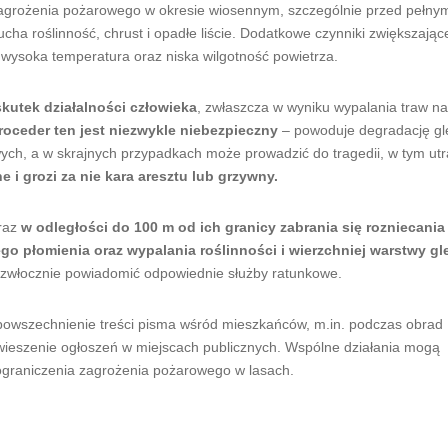
agrożenia pożarowego w okresie wiosennym, szczególnie przed pełny
ucha roślinność, chrust i opadłe liście. Dodatkowe czynniki zwiększając
 wysoka temperatura oraz niska wilgotność powietrza.
kutek działalności człowieka
, zwłaszcza w wyniku wypalania traw n
roceder ten jest niezwykle niebezpieczny
– powoduje degradację gl
ch, a w skrajnych przypadkach może prowadzić do tragedii, w tym utr
 i grozi za nie kara aresztu lub grzywny.
oraz
w odległości do 100 m od ich granicy zabrania się rozniecania
o płomienia oraz wypalania roślinności i wierzchniej warstwy gl
iezwłocznie powiadomić odpowiednie służby ratunkowe.
powszechnienie treści pisma wśród mieszkańców, m.in. podczas obrad
wieszenie ogłoszeń w miejscach publicznych. Wspólne działania mogą
 ograniczenia zagrożenia pożarowego w lasach.