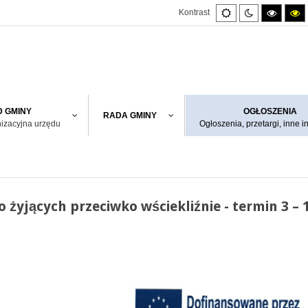
Default
Night
High
H
Kontrast
mode
mode
contras
co
black/w
bl
mode.
m
 GMINY
OGŁOSZENIA
RADA GMINY
nizacyjna urzędu
Ogłoszenia, przetargi, inne i
 żyjących przeciwko wściekliźnie - termin 3 – 