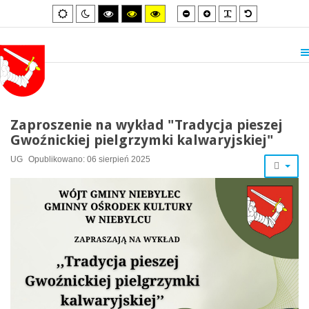
Smaller
Larger
PLG_SYSTEM_
Default
Default
Night
High
High
High
font
font
font
mode
mode
contrast
contrast
contrast
black/white
black/yellow
yellow/black
mode.
mode.
mode.
Zaproszenie na wykład "Tradycja pieszej
Gwoźnickiej pielgrzymki kalwaryjskiej"
UG
Opublikowano: 06 sierpień 2025