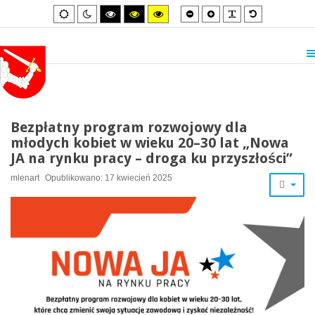
Smaller
Larger
PLG_SYSTEM_
Default
Default
Night
High
High
High
font
font
font
mode
mode
contrast
contrast
contrast
black/white
black/yellow
yellow/black
mode.
mode.
mode.
Bezpłatny program rozwojowy dla
młodych kobiet w wieku 20–30 lat „Nowa
JA na rynku pracy – droga ku przyszłości”
mlenart
Opublikowano: 17 kwiecień 2025