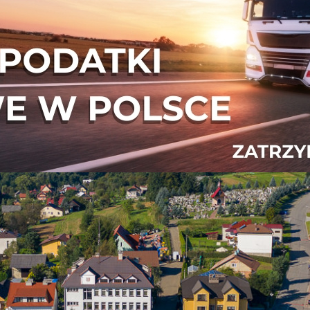
MINY NIEBYLEC
WISKO URZĘDNICZE