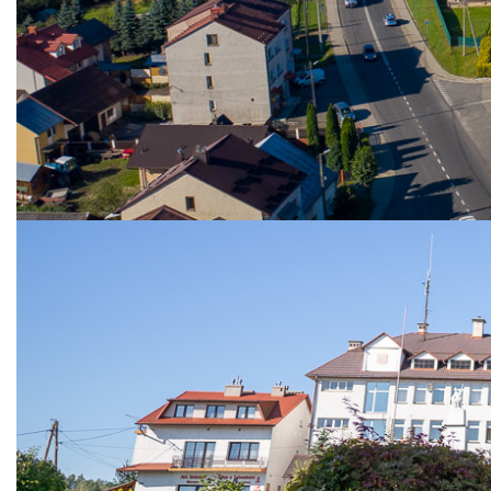
mgodek
Opublikowano: 07 maj 2026
INFORMACJA O WY
STANOWISKO URZĘDNIC
FINANSOWO-BUDŻTOWY