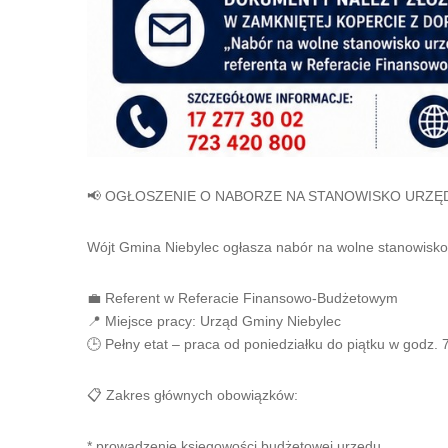
📢 OGŁOSZENIE O NABORZE NA STANOWISKO URZĘ
Wójt Gmina Niebylec ogłasza nabór na wolne stanowisko
💼 Referent w Referacie Finansowo-Budżetowym
📍 Miejsce pracy: Urząd Gminy Niebylec
🕒 Pełny etat – praca od poniedziałku do piątku w godz.
📋 Zakres głównych obowiązków:
* prowadzenie księgowości budżetowej urzędu