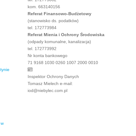
kom. 663140156
Referat Finansowo-Budżetowy
(stanowisko ds. podatków)
tel. 172773984
Referat Mienia i Ochrony Środowiska
(odpady komunalne, kanalizacja)
tel. 172773992
Nr konta bankowego
71 9168 1030 0260 1007 2000 0010
tynie
Inspektor Ochrony Danych
Tomasz Mielech e-mail:
iod@niebylec.com.pl
 w