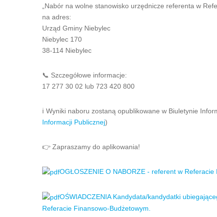
„Nabór na wolne stanowisko urzędnicze referenta w Re
na adres:
Urząd Gminy Niebylec
Niebylec 170
38-114 Niebylec
📞 Szczegółowe informacje:
17 277 30 02 lub 723 420 800
ℹ️ Wyniki naboru zostaną opublikowane w Biuletynie Infor
Informacji Publicznej
)
👉 Zapraszamy do aplikowania!
OGŁOSZENIE O NABORZE - referent w Referacie 
OŚWIADCZENIA Kandydata/kandydatki ubiegającego/
Referacie Finansowo-Budżetowym.