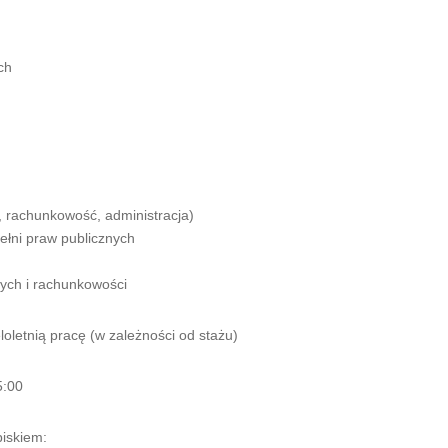
ch
, rachunkowość, administracja)
ełni praw publicznych
nych i rachunkowości
oletnią pracę (w zależności od stażu)
5:00
piskiem: