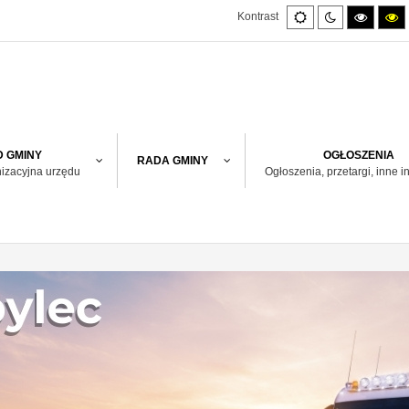
Default
Night
High
H
Kontrast
mode
mode
contras
co
black/w
bl
mode.
m
 GMINY
OGŁOSZENIA
RADA GMINY
nizacyjna urzędu
Ogłoszenia, przetargi, inne i