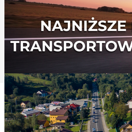
AKTUALNOŚCI Z G
OGŁOSZENIE O NABORZE NA STANO