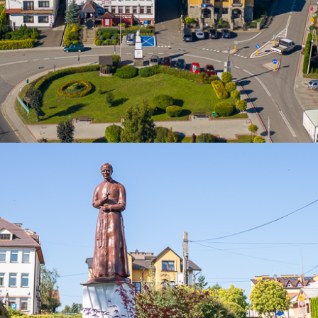
NIKACH NABORU NA WOLNE
ZE REFERENTA W REFERACIE
M URZĘDU GMINY NIEBYLE