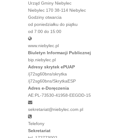
Urząd Gminy Niebylec
Niebylec 170 38-114 Niebylec
Godziny otwarcia
od poniedziałku do piątku
od 7:00 do 15:00
www.niebylec.pl
Biuletyn Informacji Publicznej
bip.niebylec.pl
Adresy skrytek ePUAP
/j72sg60bns/skrytka
/j72sg60bns/SkrytkaESP
Adres e-Doręczenia
AE:PL-73530-41958-EEGDD-15
sekretariat@niebylec.com.pl
Telefony
Sekretariat
tel. 172773002